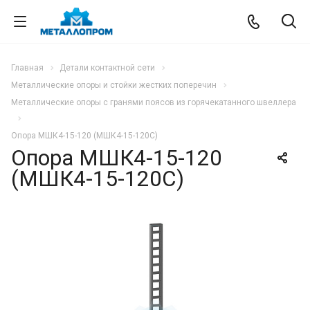
Главная
Детали контактной сети
Металлические опоры и стойки жестких поперечин
Металлические опоры с гранями поясов из горячекатанного швеллера
Опора МШК4-15-120 (МШК4-15-120С)
Опора МШК4-15-120
(МШК4-15-120С)