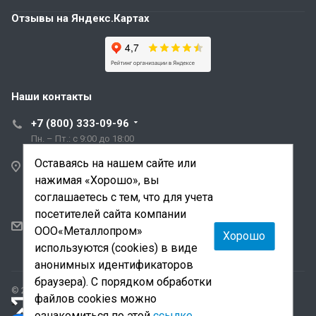
Отзывы на Яндекс.Картах
Наши контакты
+7 (800) 333-09-96
Пн. – Пт.: с 9:00 до 18:00
Оставаясь на нашем сайте или
Санкт-Петербург,
нажимая «Хорошо», вы
ул. Трефолева, д.2
лит. АБ
соглашаетесь с тем, что для учета
посетителей сайта компании
sale@mmetalloprom.ru
ООО«Металлопром»
Хорошо
snab@mmetalloprom.ru
используются (cookies) в виде
анонимных идентификаторов
браузера). С порядком обработки
© 2026 Все права защищены.
файлов cookies можно
«Лидер поиска»
— продвижение сайта и поддержка
ознакомиться по этой
ссылке