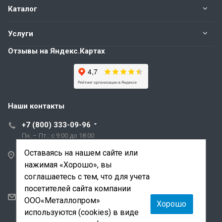
Каталог
Услуги
Отзывы на Яндекс.Картах
Наши контакты
+7 (800) 333-09-96
Пн. – Пт.: с 9:00 до 18:00
Оставаясь на нашем сайте или
Санкт-Петербург,
нажимая «Хорошо», вы
ул. Трефолева, д.2
лит. АБ
соглашаетесь с тем, что для учета
посетителей сайта компании
sale@mmetalloprom.ru
ООО«Металлопром»
Хорошо
snab@mmetalloprom.ru
используются (cookies) в виде