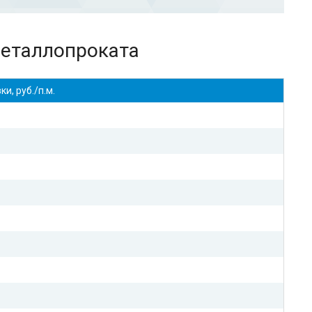
металлопроката
и, руб./п.м.