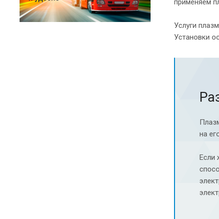
применяем п
Услуги плаз
Установки о
Ра
Плазм
на ег
Если 
спосо
элект
элект