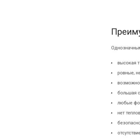
Преиму
Однозначным
высокая т
ровные, н
возможнос
большая с
любые фо
нет тепло
безопасно
отсутстви