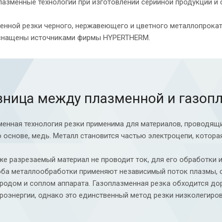
лазменные технологии при изготовлении серийной продукции и 
менной резки черного, нержавеющего и цветного металлопрокат
снащены источниками фирмы HYPERTHERM.
зница между плазменной и газоп
енная технология резки применима для материалов, проводящи
о основе, медь. Металл становится частью электроцепи, котора
же разрезаемый материал не проводит ток, для его обработки 
ба металлообработки применяют независимый поток плазмы, 
родом и соплом аппарата. Газоплазменная резка обходится до
роэнергии, однако это единственный метод резки низколегиров