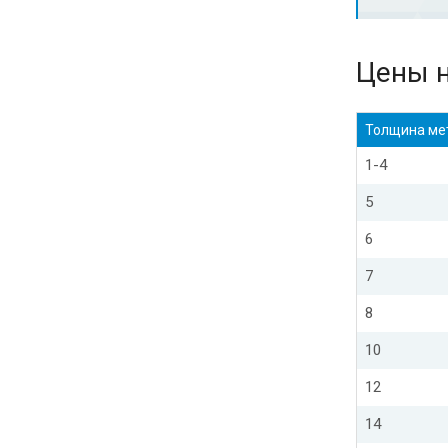
Цены н
Толщина ме
1-4
5
6
7
8
10
12
14