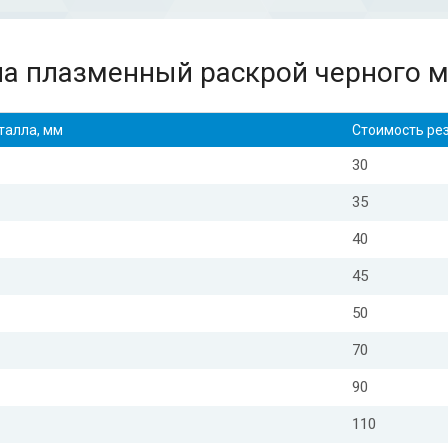
а плазменный раскрой черного 
талла, мм
Стоимость резк
30
35
40
45
50
70
90
110