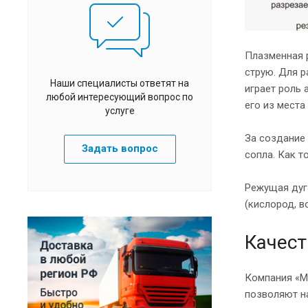
Плазменная 
струю. Для 
Наши специалисты ответят на
играет роль 
любой интересующий вопрос по
его из места
услуге
За создание
Задать вопрос
сопла. Как т
Режущая дуг
(кислород, в
Качест
Компания «М
позволяют на