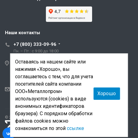
Наши контакты
+7 (800) 333-09-96
Пн. – Пт.: с 9:00 до 18:00
Оставаясь на нашем сайте или
Санкт-Петербург,
нажимая «Хорошо», вы
ул. Трефолева, д.2
лит. АБ
соглашаетесь с тем, что для учета
посетителей сайта компании
sale@mmetalloprom.ru
ООО«Металлопром»
Хорошо
snab@mmetalloprom.ru
используются (cookies) в виде
анонимных идентификаторов
браузера). С порядком обработки
© 2026 Все права защищены.
файлов cookies можно
«Лидер поиска»
— продвижение сайта и поддержка
ознакомиться по этой
ссылке