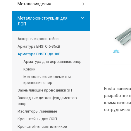
Металлоизделия
Металлоконструкции для
ЛЭП
Анкерные кронштейны
Арматура ENSTO 6-35кВ
Арматура ENSTO до 1кВ
Арматура для деревянных опор
Крюки
Металлические элементы
крепления опор
Ensto занима
Заземляющие проводники ЗП
разработке п
Закладные детали фундаментов
климатически
опор
сотрудничес
Изоляторы линейные
Кронштейны для ЛЭП
Кронштейны светильников