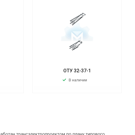
ОТУ 32-37-1
В наличии
работан трансэлектропроектом по плану типового