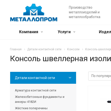
Производство
металлоизделий и
металлообработка
Компания
Услуги
Издел
Главная
Детали контактной сети
Консоли
Консоль швеллерн
Консоль швеллерная изолир
Детали контактной сети
Арматура контактной сети
Железобетонные фундаменты и
анкеры 4182И
Жёсткие поперечины