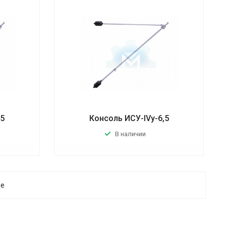
,5
Консоль ИСУ-IVу-6,5
В наличии
ще