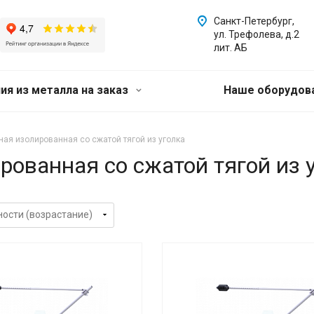
Санкт-Петербург,
ул. Трефолева, д.2
лит. АБ
ия из металла на заказ
Наше оборудов
ая изолированная со сжатой тягой из уголка
ованная со сжатой тягой из 