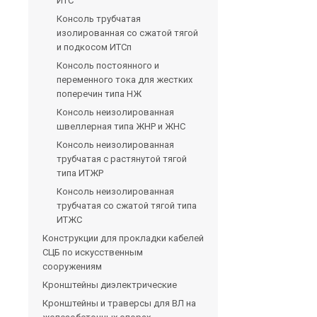
ИТС
Консоль трубчатая
изолированная со сжатой тягой
и подкосом ИТСп
Консоль постоянного и
переменного тока для жестких
поперечин типа НЖ
Консоль неизолированная
швеллерная типа ЖНР и ЖНС
Консоль неизолированная
трубчатая с растянутой тягой
типа ИТЖР
Консоль неизолированная
трубчатая со сжатой тягой типа
ИТЖС
Конструкции для прокладки кабелей
СЦБ по искусственным
сооружениям
Кронштейны диэлектрические
Кронштейны и траверсы для ВЛ на