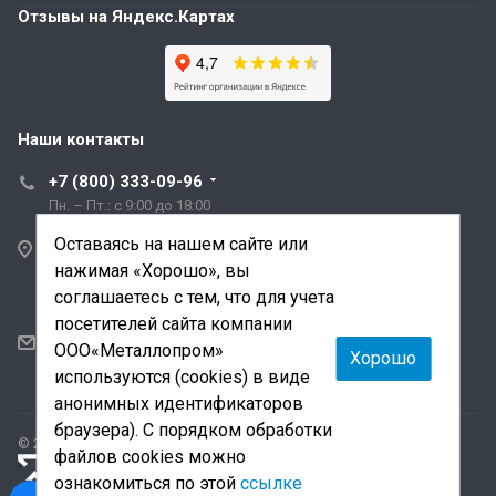
Отзывы на Яндекс.Картах
Наши контакты
+7 (800) 333-09-96
Пн. – Пт.: с 9:00 до 18:00
Оставаясь на нашем сайте или
Санкт-Петербург,
нажимая «Хорошо», вы
ул. Трефолева, д.2
лит. АБ
соглашаетесь с тем, что для учета
посетителей сайта компании
sale@mmetalloprom.ru
ООО«Металлопром»
Хорошо
snab@mmetalloprom.ru
используются (cookies) в виде
анонимных идентификаторов
браузера). С порядком обработки
© 2026 Все права защищены.
файлов cookies можно
«Лидер поиска»
— продвижение сайта и поддержка
ознакомиться по этой
ссылке