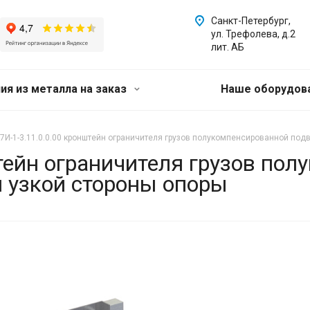
Санкт-Петербург,
ул. Трефолева, д.2
лит. АБ
ия из металла на заказ
Наше оборудов
7И-1-3.11.0.0.00 кронштейн ограничителя грузов полукомпенсированной под
тейн ограничителя грузов по
я узкой стороны опоры