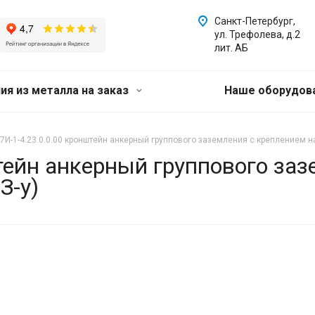
Санкт-Петербург,
ул. Трефолева, д.2
лит. АБ
ия из металла на заказ
Наше оборудов
7И-1-4.23.0.0.00 кронштейн анкерный группового заземления с креплением на
тейн анкерный группового за
З-у)