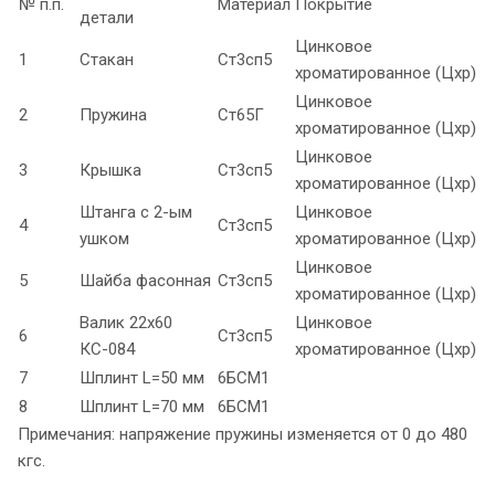
№ п.п.
Материал
Покрытие
детали
Цинковое
1
Стакан
Ст3сп5
хроматированное (Цхр)
Цинковое
2
Пружина
Ст65Г
хроматированное (Цхр)
Цинковое
3
Крышка
Ст3сп5
хроматированное (Цхр)
Штанга с 2-ым
Цинковое
4
Ст3сп5
ушком
хроматированное (Цхр)
Цинковое
5
Шайба фасонная
Ст3сп5
хроматированное (Цхр)
Валик 22х60
Цинковое
6
Ст3сп5
КС-084
хроматированное (Цхр)
7
Шплинт L=50 мм
6БСМ1
8
Шплинт L=70 мм
6БСМ1
Примечания:
напряжение пружины изменяется от 0 до 480
кгс.