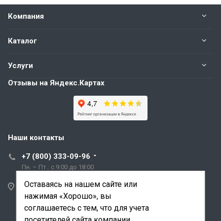
Компания
Каталог
Услуги
Отзывы на Яндекс.Картах
Наши контакты
+7 (800) 333-09-96
Пн. – Пт.: с 9:00 до 18:00
Оставаясь на нашем сайте или
Санкт-Петербург,
нажимая «Хорошо», вы
ул. Трефолева, д.2
лит. АБ
соглашаетесь с тем, что для учета
посетителей сайта компании