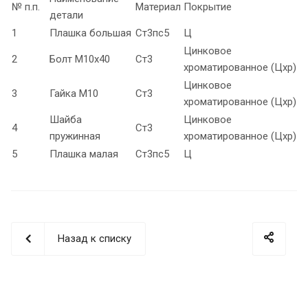
№ п.п.
Материал
Покрытие
детали
1
Плашка большая
Ст3пс5
Ц
Цинковое
2
Болт М10х40
Ст3
хроматированное (Цхр)
Цинковое
3
Гайка М10
Ст3
хроматированное (Цхр)
Шайба
Цинковое
4
Ст3
пружинная
хроматированное (Цхр)
5
Плашка малая
Ст3пс5
Ц
Назад к списку