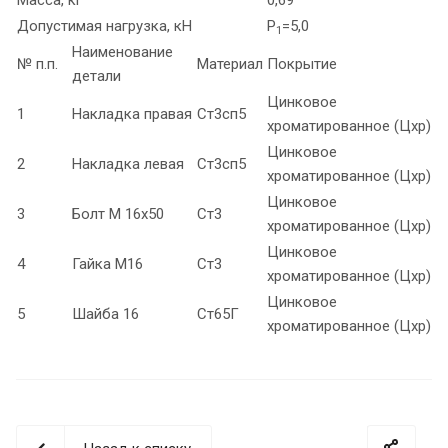
Допустимая нагрузка, кН
Р
=5,0
1
Наименование
№ п.п.
Материал
Покрытие
детали
Цинковое
1
Накладка правая
Ст3сп5
хроматированное (Цхр)
Цинковое
2
Накладка левая
Ст3сп5
хроматированное (Цхр)
Цинковое
3
Болт М 16х50
Ст3
хроматированное (Цхр)
Цинковое
4
Гайка М16
Ст3
хроматированное (Цхр)
Цинковое
5
Шайба 16
Ст65Г
хроматированное (Цхр)