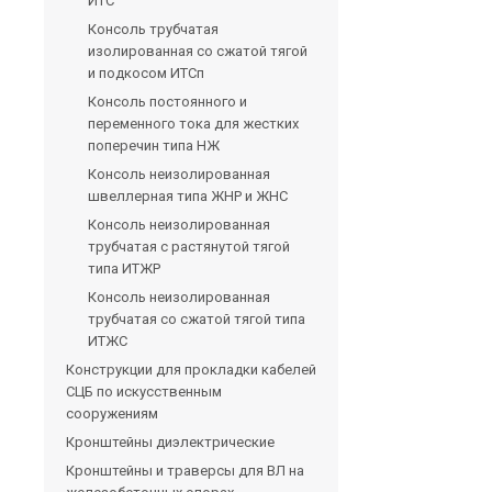
ИТС
Консоль трубчатая
изолированная со сжатой тягой
и подкосом ИТСп
Консоль постоянного и
переменного тока для жестких
поперечин типа НЖ
Консоль неизолированная
швеллерная типа ЖНР и ЖНС
Консоль неизолированная
трубчатая с растянутой тягой
типа ИТЖР
Консоль неизолированная
трубчатая со сжатой тягой типа
ИТЖС
Конструкции для прокладки кабелей
СЦБ по искусственным
сооружениям
Кронштейны диэлектрические
Кронштейны и траверсы для ВЛ на