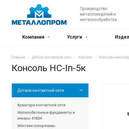
Производство
металлоизделий и
металлообработка
Компания
Услуги
Издел
Главная
Детали контактной сети
Консоли
Консоль неизолир
Консоль НС-Iп-5к
Детали контактной сети
Арматура контактной сети
Железобетонные фундаменты и
анкеры 4182И
Жёсткие поперечины