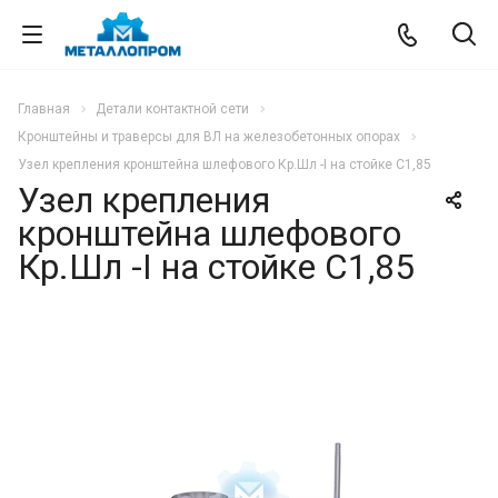
Главная
Детали контактной сети
Кронштейны и траверсы для ВЛ на железобетонных опорах
Узел крепления кронштейна шлефового Кр.Шл -I на стойке C1,85
Узел крепления
кронштейна шлефового
Кр.Шл -I на стойке C1,85