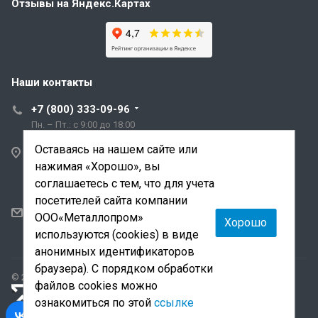
Отзывы на Яндекс.Картах
Наши контакты
+7 (800) 333-09-96
Пн. – Пт.: с 9:00 до 18:00
Оставаясь на нашем сайте или
Санкт-Петербург,
нажимая «Хорошо», вы
ул. Трефолева, д.2
лит. АБ
соглашаетесь с тем, что для учета
посетителей сайта компании
sale@mmetalloprom.ru
ООО«Металлопром»
Хорошо
snab@mmetalloprom.ru
используются (cookies) в виде
анонимных идентификаторов
браузера). С порядком обработки
© 2026 Все права защищены.
файлов cookies можно
«Лидер поиска»
— продвижение сайта и поддержка
ознакомиться по этой
ссылке