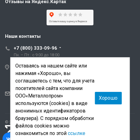
Отзывы на Яндекс.Картах
Наши контакты
+7 (800) 333-09-96
Пн. – Пт.: с 9:00 до 18:00
Оставаясь на нашем сайте или
Санкт-Петербург,
нажимая «Хорошо», вы
ул. Трефолева, д.2
лит. АБ
соглашаетесь с тем, что для учета
посетителей сайта компании
sale@mmetalloprom.ru
ООО«Металлопром»
Хорошо
snab@mmetalloprom.ru
используются (cookies) в виде
анонимных идентификаторов
браузера). С порядком обработки
© 2026 Все права защищены.
файлов cookies можно
«Лидер поиска»
— продвижение сайта и поддержка
ознакомиться по этой
ссылке