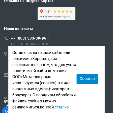
Отзывы на Яндекс.Картах
Наши контакты
+7 (800) 333-09-96
Пн. – Пт.: с 9:00 до 18:00
Оставаясь на нашем сайте или
Санкт-Петербург,
нажимая «Хорошо», вы
ул. Трефолева, д.2
лит. АБ
соглашаетесь с тем, что для учета
посетителей сайта компании
sale@mmetalloprom.ru
ООО«Металлопром»
Хорошо
snab@mmetalloprom.ru
используются (cookies) в виде
анонимных идентификаторов
браузера). С порядком обработки
© 2026 Все права защищены.
файлов cookies можно
«Лидер поиска»
— продвижение сайта и поддержка
ознакомиться по этой
ссылке