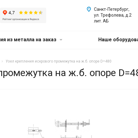
Санкт-Петербург,
ул. Трефолева, д.2
лит. АБ
ия из металла на заказ
Наше оборудов
Узел крепления искрового промежутка на ж.б. опоре D=480
промежутка на ж.б. опоре D=4