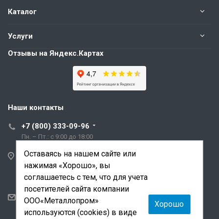
Каталог
Услуги
Отзывы на Яндекс.Картах
Наши контакты
+7 (800) 333-09-96
Пн. – Пт.: с 9:00 до 18:00
Оставаясь на нашем сайте или
Санкт-Петербург,
нажимая «Хорошо», вы
ул. Трефолева, д.2
лит. АБ
соглашаетесь с тем, что для учета
посетителей сайта компании
sale@mmetalloprom.ru
ООО«Металлопром»
Хорошо
snab@mmetalloprom.ru
используются (cookies) в виде