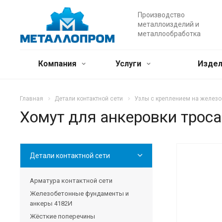
Производство
металлоизделий и
металлообработка
Компания
Услуги
Издел
Главная
Детали контактной сети
Узлы с креплением на железо
Хомут для анкеровки троса
Детали контактной сети
Арматура контактной сети
Железобетонные фундаменты и
анкеры 4182И
Жёсткие поперечины