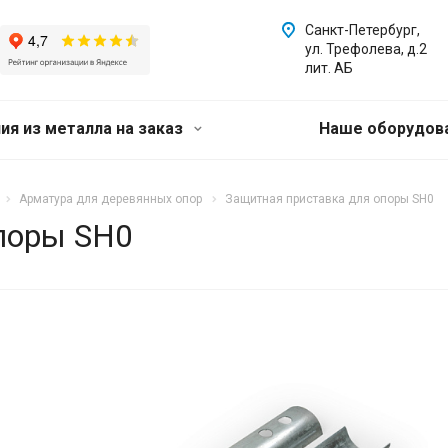
Санкт-Петербург,
ул. Трефолева, д.2
лит. АБ
ия из металла на заказ
Наше оборудов
Арматура для деревянных опор
Защитная приставка для опоры SH0
поры SH0