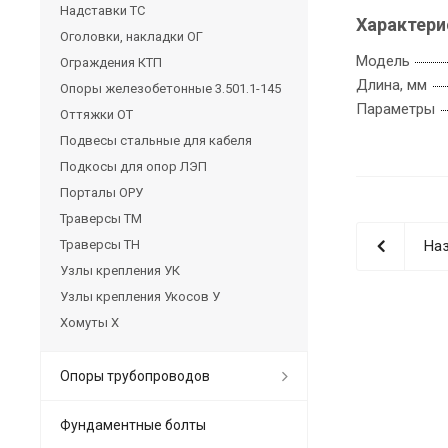
Надставки ТС
Характери
Оголовки, накладки ОГ
Модель
Ограждения КТП
Длина, мм
Опоры железобетонные 3.501.1-145
Параметры
Оттяжки ОТ
Подвесы стальные для кабеля
Подкосы для опор ЛЭП
Порталы ОРУ
Траверсы ТМ
Траверсы ТН
Наз
Узлы крепления УК
Узлы крепления Укосов У
Хомуты Х
Опоры трубопроводов
Фундаментные болты