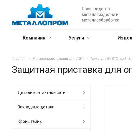
Производство
металлоизделий и
металлообработка
Компания
Услуги
Издел
Главная
Металлоконструкции для ЛЭП
Арматура ENSTO до 1кВ
Защитная приставка для о
Детали контактной сети
Закладные детали
Кронштейны