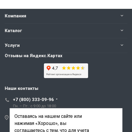
Компания
Каталог
Услуги
Отзывы на Яндекс.Картах
Наши контакты
+7 (800) 333-09-96
Пн. – Пт.: с 9:00 до 18:00
Оставаясь на нашем сайте или
Санкт-Петербург,
нажимая «Хорошо», вы
ул. Трефолева, д.2
лит. АБ
соглашаетесь с тем, что для учета