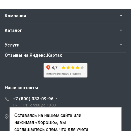
Компания
Каталог
Услуги
Отзывы на Яндекс.Картах
Наши контакты
+7 (800) 333-09-96
Пн. – Пт.: с 9:00 до 18:00
Оставаясь на нашем сайте или
Санкт-Петербург,
нажимая «Хорошо», вы
ул. Трефолева, д.2
лит. АБ
соглашаетесь с тем, что для учета