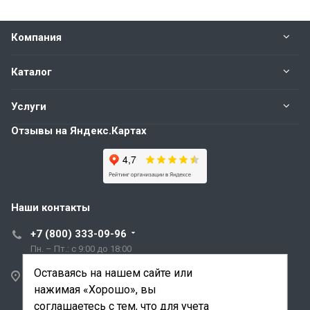
Компания
Каталог
Услуги
Отзывы на Яндекс.Картах
Наши контакты
+7 (800) 333-09-96
Пн. – Пт.: с 9:00 до 18:00
Оставаясь на нашем сайте или
Санкт-Петербург,
нажимая «Хорошо», вы
ул. Трефолева, д.2
лит. АБ
соглашаетесь с тем, что для учета