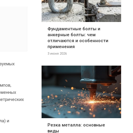
Фундаментные болты и
анкерные болты: чем
отличаются и особенности
применения
3 июня 2026
ьзуемых
мпов,
еменных
метрических
ла) и
Резка металла: основные
виды