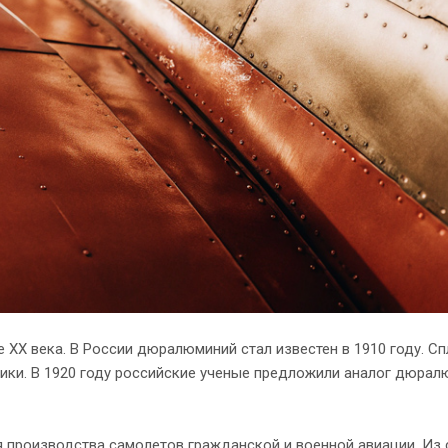
е XX века. В России дюралюминий стал известен в 1910 году. Сп
ники. В 1920 году российские ученые предложили аналог дюра
 производства самолетов гражданской и военной авиации. Из 