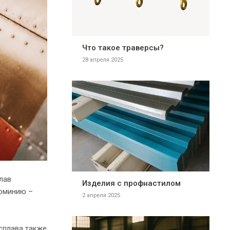
Что такое траверсы?
28 апреля 2025
лав
Изделия с профнастилом
люминию –
2 апреля 2025
сплава также